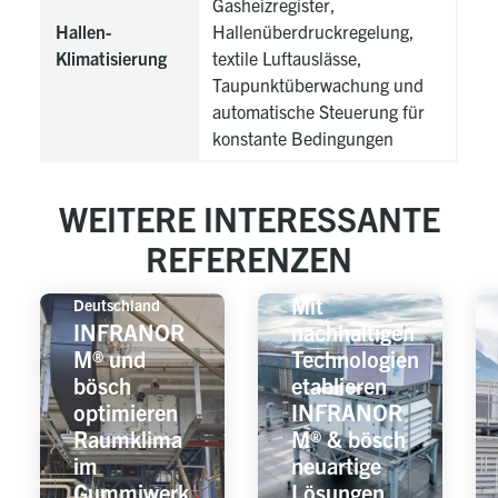
Gasheizregister,
Hallen-
Hallenüberdruckregelung,
Klimatisierung
textile Luftauslässe,
Taupunktüberwachung und
automatische Steuerung für
konstante Bedingungen
WEITERE INTERESSANTE
REFERENZEN
Europa
Mit
Deutschland
INFRANOR
nachhaltigen
M® und
Technologien
bösch
etablieren
optimieren
INFRANOR
Raumklima
M® & bösch
im
neuartige
Gummiwerk
Lösungen