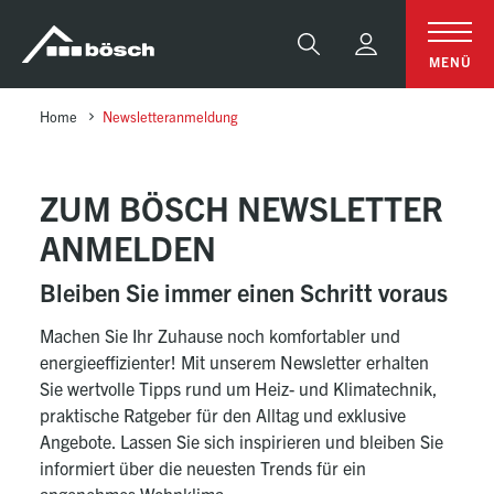
Table Of Content
Zum bösch Newsletter anmelden
sr.skip-to.main-content
sr.skip-to.table-of-contents
sr.skip-to.main-navigation
Suche
MENÜ
Home
Newsletteranmeldung
ZUM BÖSCH NEWSLETTER
ANMELDEN
Bleiben Sie immer einen Schritt voraus
Machen Sie Ihr Zuhause noch komfortabler und
energieeffizienter! Mit unserem Newsletter erhalten
Sie wertvolle Tipps rund um Heiz- und Klimatechnik,
praktische Ratgeber für den Alltag und exklusive
Angebote. Lassen Sie sich inspirieren und bleiben Sie
informiert über die neuesten Trends für ein