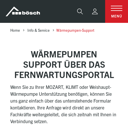
Table Of Content
Wärmepumpen Support Über das Fernwartungsportal
Formular
sr.skip-to.main-content
sr.skip-to.table-of-contents
sr.skip-to.main-navigation
Suche
MENÜ
Home
Info & Service
Wärmepumpen-Support
WÄRMEPUMPEN
SUPPORT ÜBER DAS
FERNWARTUNGSPORTAL
Wenn Sie zu Ihrer MOZART, KLIMT oder Weishaupt-
Wärmepumpe Unterstützung benötigen, können Sie
uns ganz einfach über das untenstehende Formular
kontaktieren. Ihre Anfrage wird direkt an unsere
Fachkräfte weitergeleitet, die sich zeitnah mit Ihnen in
Verbindung setzen.