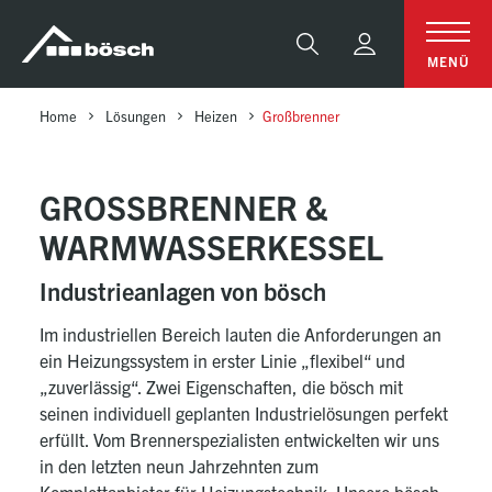
Table Of Content
GROSSBRENNER & warmwasserKESSEL
zuverlässige technik
DER BRENNER ALS HERZSTÜCK
FAQ INDUSTRIEBRENNER
einige anlagenbeispiele
grossbrenner von bösch
Warmwasserkessel von bösch
Grossbrenner & warmwasserkessel
sr.skip-to.main-content
sr.skip-to.table-of-contents
sr.skip-to.main-navigation
Suche
MENÜ
Home
Lösungen
Heizen
Großbrenner
GROSSBRENNER &
WARMWASSERKESSEL
Industrieanlagen von bösch
Im industriellen Bereich lauten die Anforderungen an
ein Heizungssystem in erster Linie „flexibel“ und
„zuverlässig“. Zwei Eigenschaften, die bösch mit
seinen individuell geplanten Industrielösungen perfekt
erfüllt. Vom Brennerspezialisten entwickelten wir uns
in den letzten neun Jahrzehnten zum