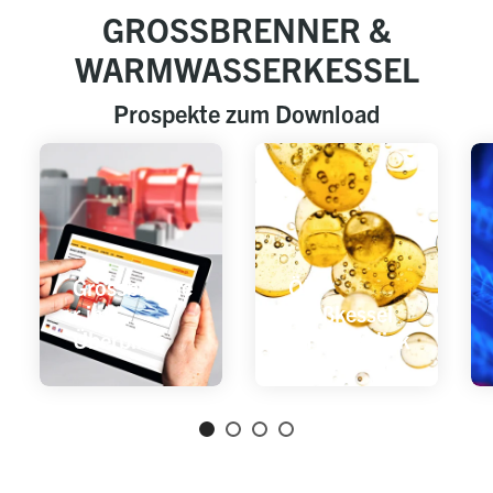
GROSSBRENNER &
WARMWASSERKESSEL
Prospekte zum Download
Grossbrenne
Öl-
r im
Großkessel
Überblick
im Überblick