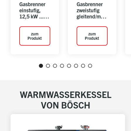
Gasbrenner
Gasbrenner
einstufig,
zweistufig
12,5 kW ...
gleitend/mod
200 kW
ulierend,
12,5 kW ...
zum
zum
200 kW
Produkt
Produkt
WARMWASSERKESSEL
VON BÖSCH