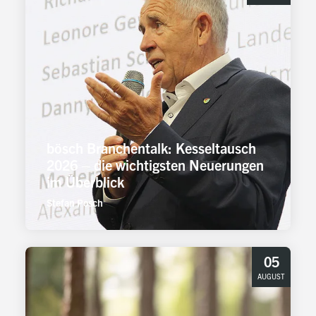
bösch Branchentalk: Kesseltausch
2026 – die wichtigsten Neuerungen
im Überblick
Stefan Posch
05
AUGUST