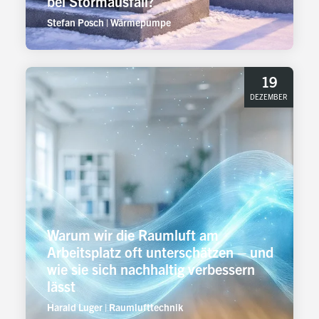
bei Stormausfall?
Stefan Posch
|
Wärmepumpe
19
DEZEMBER
Warum wir die Raumluft am
Arbeitsplatz oft unterschätzen – und
wie sie sich nachhaltig verbessern
lässt
Harald Luger
|
Raumlufttechnik