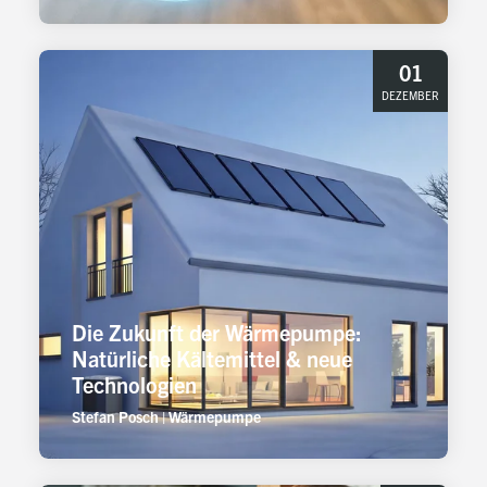
01
DEZEMBER
Die Zukunft der Wärmepumpe:
Natürliche Kältemittel & neue
Technologien
Stefan Posch
|
Wärmepumpe