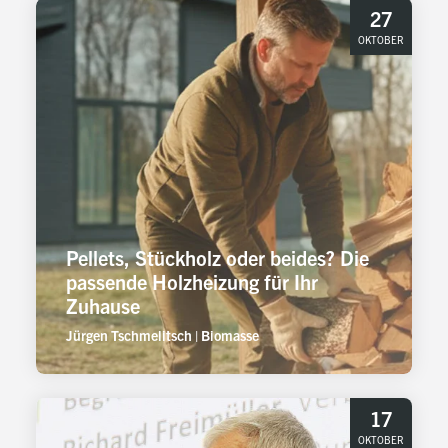
27
OKTOBER
Pellets, Stückholz oder beides? Die
passende Holzheizung für Ihr
Zuhause
Jürgen Tschmelitsch
|
Biomasse
17
OKTOBER