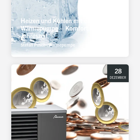
Heizen und Kühlen mit der
Wärmepumpe – Komfort für jede
Jahreszeit
Stefan Posch
|
Wärmepumpe
28
DEZEMBER