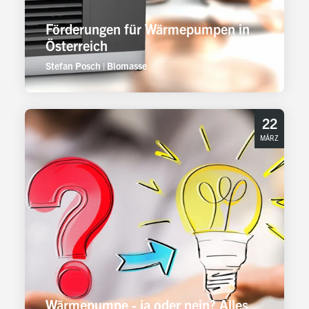
Förderungen für Wärmepumpen in
Österreich
Stefan Posch
|
Biomasse
22
MÄRZ
Wärmepumpe - ja oder nein? Alles