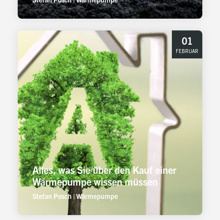
01
FEBRUAR
Alles, was Sie über den Kauf einer
Wärmepumpe wissen müssen
Stefan Posch
|
Wärmepumpe