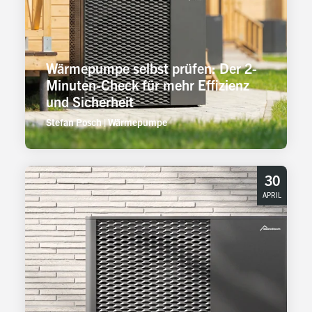
Wärmepumpe selbst prüfen: Der 2-
Minuten-Check für mehr Effizienz
und Sicherheit
Stefan Posch
|
Wärmepumpe
30
APRIL