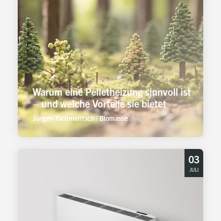
Warum eine Pelletheizung sinnvoll ist
– und welche Vorteile sie bietet
Jürgen Tschmelitsch
|
Biomasse
03
JULI