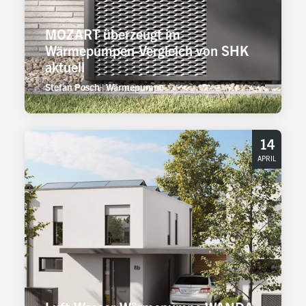
MOZART überzeugt im
Wärmepumpen-Vergleich von SHK
aktuell
Stefan Posch
|
Wärmepumpe
14
APRIL