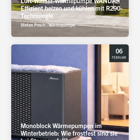
Luft-Wasser-Wärmepumpe WANDA:
Effizient heizen und kühlen mit R290-
Technologie
Stefan Posch
|
Wärmepumpe
06
FEBRUAR
Monoblock Wärmepumpen im
Winterbetrieb: Wie frostfest sind sie