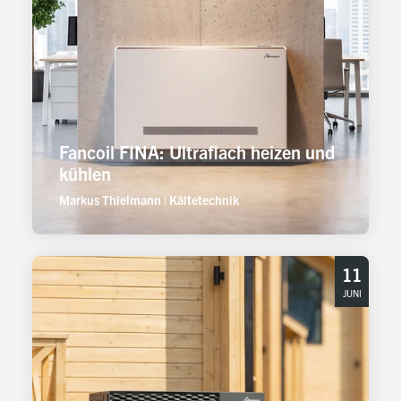
Fancoil FINA: Ultraflach heizen und
kühlen
Markus Thielmann
|
Kältetechnik
11
JUNI