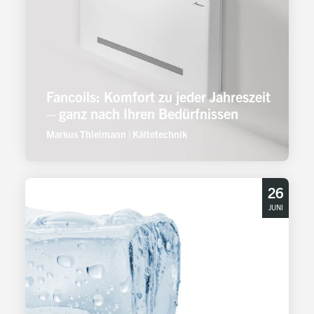
Fancoils: Komfort zu jeder Jahreszeit
– ganz nach Ihren Bedürfnissen
Markus Thielmann
|
Kältetechnik
26
JUNI