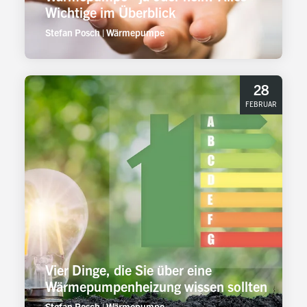
Wichtige im Überblick
Stefan Posch
|
Wärmepumpe
28
FEBRUAR
Vier Dinge, die Sie über eine
Wärmepumpenheizung wissen sollten
Stefan Posch
|
Wärmepumpe