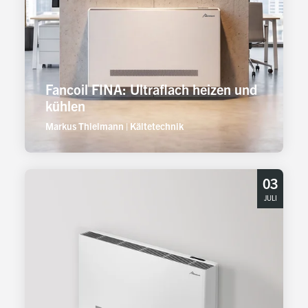
Fancoil FINA: Ultraflach heizen und
kühlen
Markus Thielmann
|
Kältetechnik
03
JULI