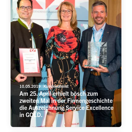
10.05.2019 | Kundendienst
Am 25. April erhielt bösch zum
zweiten Mal in der Firmengeschichte
die Auszeichnung Service Excellence
in GOLD.