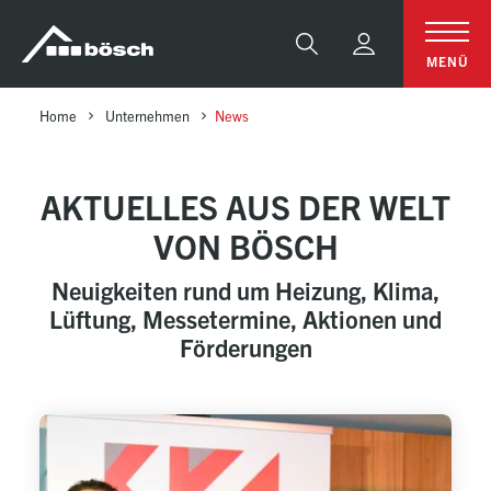
Table Of Content
Aktuelles aus der Welt von bösch
Kontakt aufnehmen
sr.skip-to.main-content
sr.skip-to.table-of-contents
sr.skip-to.main-navigation
Suche
MENÜ
Home
Unternehmen
News
AKTUELLES AUS DER WELT
VON BÖSCH
Neuigkeiten rund um Heizung, Klima,
Lüftung, Messetermine, Aktionen und
Förderungen