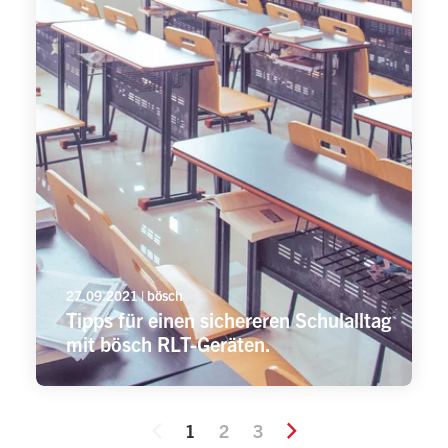
27.09.2021 | bösch
Tipps für einen sichereren Schulalltag
mit bösch RLT-Geräten.
1
2
3