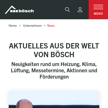
Table Of Content
Aktuelles aus der Welt von bösch
Kontakt aufnehmen
sr.skip-to.main-content
sr.skip-to.table-of-contents
sr.skip-to.main-navigation
Suche
MENÜ
Home
Unternehmen
News
AKTUELLES AUS DER WELT
VON BÖSCH
Neuigkeiten rund um Heizung, Klima,
Lüftung, Messetermine, Aktionen und
Förderungen