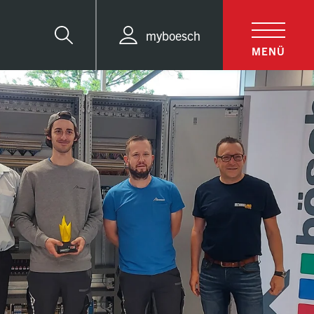
myboesch
Suche
MENÜ