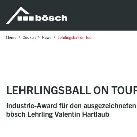
Table Of Content
Lehrlingsball on Tour
sr.skip-to.main-content
sr.skip-to.table-of-contents
sr.skip-to.main-navigation
Home
Cockpit
News
Lehrlingsball on Tour
LEHRLINGSBALL ON TOU
Industrie-Award für den ausgezeichneten
bösch Lehrling Valentin Hartlaub