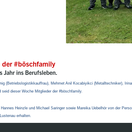
n der #böschfamily
s Jahr ins Berufsleben.
nig (Betriebslogistikkauffrau),
Mehmet Anil Kocabiyikci (Metalltechniker),
Irin
nd seid dieser Woche Mitglieder der #böschfamily.
er Hannes Heinzle und Michael Saringer sowie Mareika Uebelhör von der Perso
 Lustenau erhalten.