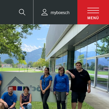
myboesch
Suche
MENÜ