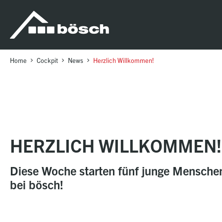
Table Of Content
Herzlich Willkommen!
sr.skip-to.main-content
sr.skip-to.table-of-contents
sr.skip-to.main-navigation
Home
Cockpit
News
Herzlich Willkommen!
HERZLICH WILLKOMMEN!
Diese Woche starten fünf junge Menschen
bei bösch!