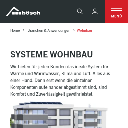
Table Of Content
Systeme Wohnbau
Anfrage
Weitere Anwendungsbereiche
sr.skip-to.main-content
sr.skip-to.table-of-contents
sr.skip-to.main-navigation
Suche
MENÜ
Home
Branchen & Anwendungen
Wohnbau
SYSTEME WOHNBAU
Wir bieten für jeden Kunden das ideale System für
Wärme und Warmwasser, Klima und Luft. Alles aus
einer Hand. Denn erst wenn die einzelnen
Komponenten aufeinander abgestimmt sind, sind
Komfort und Zuverlässigkeit gewährleistet.