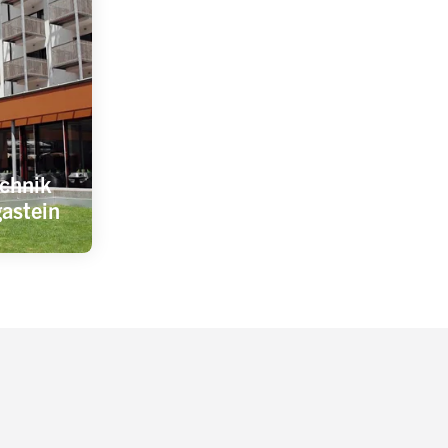
chnik
astein