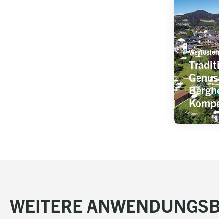
Westöster
Tradit
Genus
Berghe
Kompe
WEITERE ANWENDUNGSB