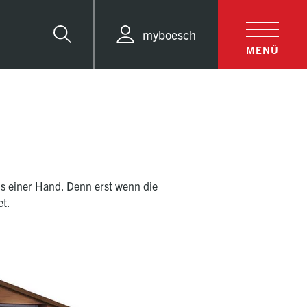
myboesch
Suche
MENÜ
us einer Hand. Denn erst wenn die
et.