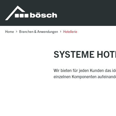
Table Of Content
Systeme Hotel
Anfrage
Unsere referenzen
Weitere Anwendungsbereiche
sr.skip-to.main-content
sr.skip-to.table-of-contents
sr.skip-to.main-navigation
Home
Branchen & Anwendungen
Hotellerie
SYSTEME HOT
Wir bieten für jeden Kunden das i
einzelnen Komponenten aufeinander