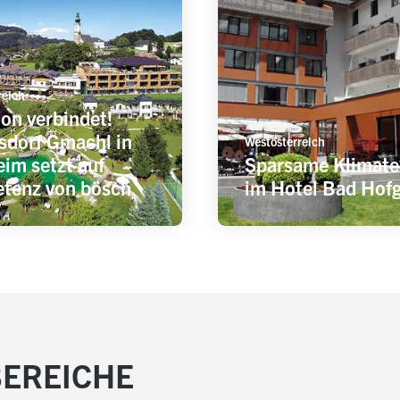
reich
ion verbindet!
sdorf Gmachl in
Westösterreich
im setzt auf
Sparsame Klimate
tenz von bösch
im Hotel Bad Hofg
EREICHE