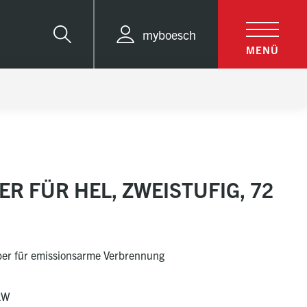
myboesch
Suche
MENÜ
R FÜR HEL, ZWEISTUFIG, 72
ber für emissionsarme Verbrennung
kW