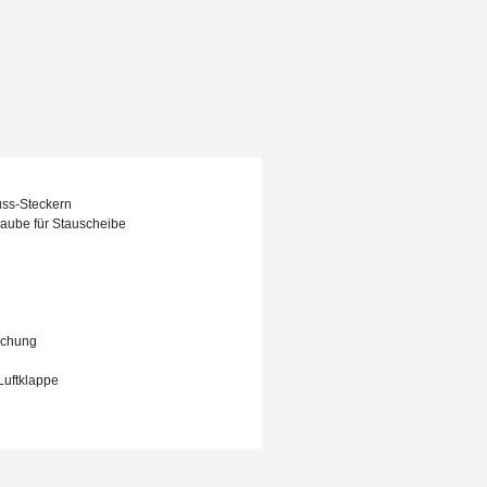
en Anforderungen beachten
ss-Steckern
raube für Stauscheibe
achung
 Luftklappe