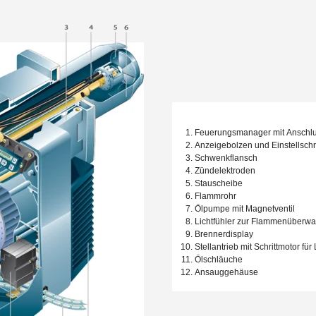
rmstecker
rennergröße, Kopflänge bzw. Zwischenplatte die kesselspezifisch
Feuerungsmanager mit Anschlu
Anzeigebolzen und Einstellsch
Schwenkflansch
Zündelektroden
Stauscheibe
Flammrohr
Ölpumpe mit Magnetventil
Lichtfühler zur Flammenüberw
Brennerdisplay
Stellantrieb mit Schrittmotor für
smanager für die vollautomatische Steuerung der Programmfolge
Ölschläuche
Fotozelle
Ansauggehäuse