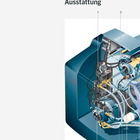
Ausstattung
Elektrischer Anschluss über No
Achtung:
Für die richtige Auswahl von B
Steuerung
Eingebauter digitaler Feuerung
Sicherheitsüberwachung mittels 
Mit Störstellungsanzeige