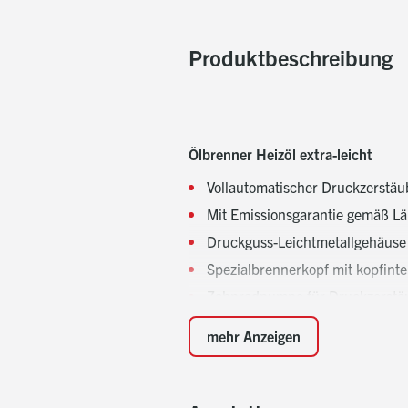
Produktbeschreibung
Ölbrenner Heizöl extra-leicht
Vollautomatischer Druckzerstäu
Mit Emissionsgarantie gemäß L
Druckguss-Leichtmetallgehäuse
Spezialbrennerkopf mit kopfint
Zahnradpumpe für Druckzerstäu
Elektromotor mit Ventilator
mehr Anzeigen
Luftklappenstellmotor mit Nulla
Elektronische Zündeinheit
Integrierte Schallhaube