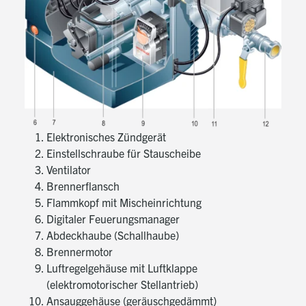
Erdgasdrücke über 300 mbar bzw. für Propan auf
Anfrage)
Elektrischer Anschluss über Normstecker
Achtung:
Für die richtige Auswahl von Brennergröße, Kopflänge
bzw. Zwischenplatte die kesselspezifischen
Anforderungen beachten
Elektronisches Zündgerät
Einstellschraube für Stauscheibe
Ventilator
Brennerflansch
Steuerung
Flammkopf mit Mischeinrichtung
Eingebauter digitaler Feuerungsmanager für die
Digitaler Feuerungsmanager
vollautomatische Steuerung der Programmfolge
Sicherheitsüberwachung mit Ionisationselektrode
Abdeckhaube (Schallhaube)
und Luftdruckwächter
Brennermotor
Mit Störstellungsanzeige
Luftregelgehäuse mit Luftklappe
(elektromotorischer Stellantrieb)
Ansauggehäuse (geräuschgedämmt)