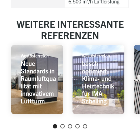
6.500 m²/h Luftleistung
WEITERE INTERESSANTE
REFERENZEN
Westösterreich
Westösterreich
Neue
bösch
Standards in
optimiert
Raumluftqua
Klima- und
lität mit
Heiztechnik
innovativem
für IMA
Luftturm
Schelling