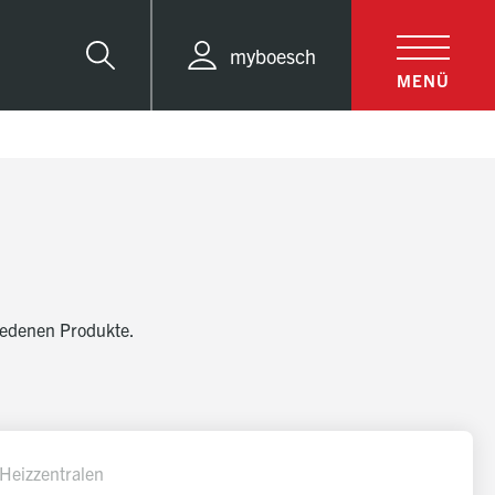
myboesch
Suche
MENÜ
hiedenen Produkte.
-Heizzentralen