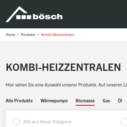
Table Of Content
Kombi-Heizzentralen
sr.skip-to.main-content
sr.skip-to.table-of-contents
sr.skip-to.main-navigation
Home
Produkte
Kombi-Heizzentralen
KOMBI-HEIZZENTRALEN
Hier sehen Sie eine Auswahl unserer Produkte. Auf unseren
L
Alle Produkte
Wärmepumpe
Biomasse
Gas
Öl
Alle aus dieser Kategorie