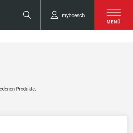
myboesch
Suche
MENÜ
hiedenen Produkte.