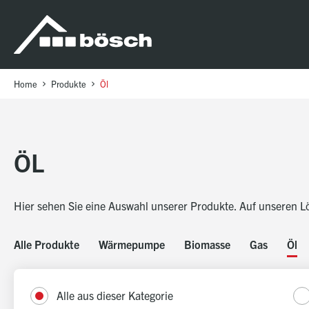
Table Of Content
Öl
sr.skip-to.main-content
sr.skip-to.table-of-contents
sr.skip-to.main-navigation
Home
Produkte
Öl
ÖL
Hier sehen Sie eine Auswahl unserer Produkte. Auf unseren
L
Alle Produkte
Wärmepumpe
Biomasse
Gas
Öl
Alle aus dieser Kategorie