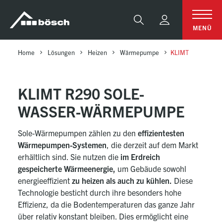
Table Of Content
klimt R290 sole-wasser-Wärmepumpe
sr.skip-to.main-content
sr.skip-to.table-of-contents
sr.skip-to.main-navigation
Suche
MENÜ
Home
Lösungen
Heizen
Wärmepumpe
KLIMT
KLIMT R290 SOLE-
WASSER-WÄRMEPUMPE
Sole-Wärmepumpen zählen zu den
effizientesten
Wärmepumpen-Systemen
, die derzeit auf dem Markt
erhältlich sind. Sie nutzen die
im Erdreich
gespeicherte Wärmeenergie,
um Gebäude sowohl
energieeffizient
zu heizen als auch zu kühlen.
Diese
Technologie besticht durch ihre besonders hohe
Effizienz, da die Bodentemperaturen das ganze Jahr
über relativ konstant bleiben. Dies ermöglicht eine