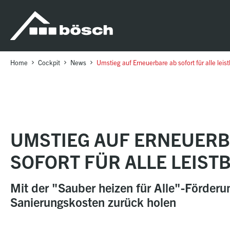
Table Of Content
Umstieg auf Erneuerbare ab sofort für alle leistbar
sr.skip-to.main-content
sr.skip-to.table-of-contents
sr.skip-to.main-navigation
Home
Cockpit
News
Umstieg auf Erneuerbare ab sofort für alle leist
UMSTIEG AUF ERNEUERB
SOFORT FÜR ALLE LEIST
Mit der "Sauber heizen für Alle"-Förderu
Sanierungskosten zurück holen