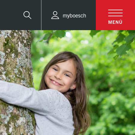
myboesch
Suche
MENÜ