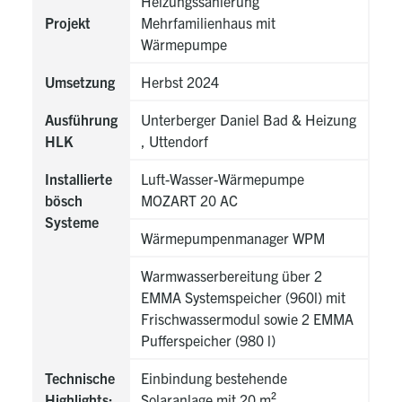
Heizungssanierung
Projekt
Mehrfamilienhaus mit
Wärmepumpe
Umsetzung
Herbst 2024
Ausführung
Unterberger Daniel Bad & Heizung
HLK
, Uttendorf
Installierte
Luft-Wasser-Wärmepumpe
bösch
MOZART 20 AC
Systeme
Wärmepumpenmanager WPM
Warmwasserbereitung über 2
EMMA Systemspeicher (960l) mit
Frischwassermodul sowie 2 EMMA
Pufferspeicher (980 l)
Technische
Einbindung bestehende
Highlights:
Solaranlage mit 20 m²