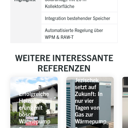
Kollektorfläche
Integration bestehender Speicher
Automatisierte Regelung über
WPM & RAW-T
WEITERE INTERESSANTE
REFERENZEN
Ostösterreich
Familie
Jezischek
setzt auf
Südösterreich
Erfolgreiche
Zukunft: In
Heizungssani
nur vier
erung mit
Tagen von
bösch
Gas zur
Wärmepump
Wärmepump
e
e