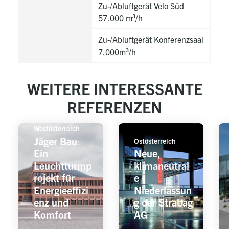
Zu-/Abluftgerät Velo Süd
57.000 m³/h
Zu-/Abluftgerät Konferenzsaal
7.000m³/h
WEITERE INTERESSANTE
REFERENZEN
Westösterreich
Jäger Bau:
Ostösterreich
Ein
Neue,
Leuchtturmp
klimaneutral
rojekt für
e
Energieeffizi
Niederlassun
enz und
g der Strabag
Komfort
AG