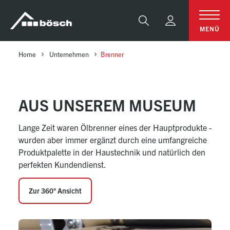
Table Of Content
Aus unserem Museum
LAmbretta 125c Innocenti
Cueonod Oleo
Cuenod Junior 50 B
Elektroheizung
Cuenod p12l
Cuenod Delta I
Cuenod PCS45L
sr.skip-to.main-content
sr.skip-to.table-of-contents
sr.skip-to.main-navigation
Suche
MENÜ
Home
Unternehmen
Brenner
AUS UNSEREM MUSEUM
Lange Zeit waren Ölbrenner eines der Hauptprodukte -
wurden aber immer ergänzt durch eine umfangreiche
Produktpalette in der Haustechnik und natürlich den
perfekten Kundendienst.
Zur 360° Ansicht