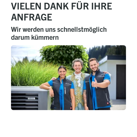
VIELEN DANK FÜR IHRE
Table Of Content
Vielen Dank für ihre Anfrage
sr.skip-to.main-content
sr.skip-to.table-of-contents
sr.skip-to.main-navigation
ANFRAGE
Wir werden uns schnellstmöglich
darum kümmern