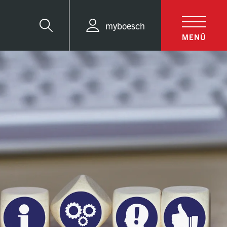
myboesch
Suche
MENÜ