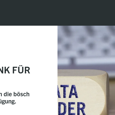
NK FÜR
n die bösch
ügung.