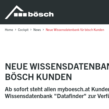
Table Of Content
Neue Wissensdatenbank für bösch Kunden
sr.skip-to.main-content
sr.skip-to.table-of-contents
sr.skip-to.main-navigation
Home
Cockpit
News
Neue Wissensdatenbank für bösch Kunden
NEUE WISSENSDATENBA
BÖSCH KUNDEN
Ab sofort steht allen myboesch.at Kunde
Wissensdatenbank "Datafinder" zur Verf