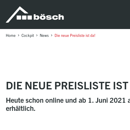
Table Of Content
Die neue Preisliste ist da!
sr.skip-to.main-content
sr.skip-to.table-of-contents
sr.skip-to.main-navigation
Home
Cockpit
News
Die neue Preisliste ist da!
DIE NEUE PREISLISTE IST
Heute schon online und ab 1. Juni 2021 
erhältlich.