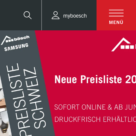
myboesch
Suche
MENÜ