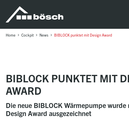
Table Of Content
BIBLOCK punktet mit Design Award
sr.skip-to.main-content
sr.skip-to.table-of-contents
sr.skip-to.main-navigation
Home
Cockpit
News
BIBLOCK punktet mit Design Award
BIBLOCK PUNKTET MIT D
AWARD
Die neue BIBLOCK Wärmepumpe wurde 
Design Award ausgezeichnet