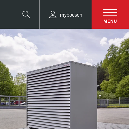
myboesch
Suche
MENÜ