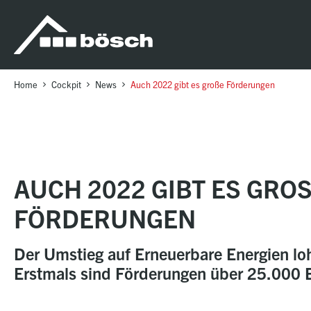
Table Of Content
Auch 2022 gibt es große Förderungen
sr.skip-to.main-content
sr.skip-to.table-of-contents
sr.skip-to.main-navigation
Home
Cockpit
News
Auch 2022 gibt es große Förderungen
AUCH 2022 GIBT ES GROSS
ÖRDERUNGEN
Der Umstieg auf Erneuerbare Energien loh
Erstmals sind Förderungen über 25.000 