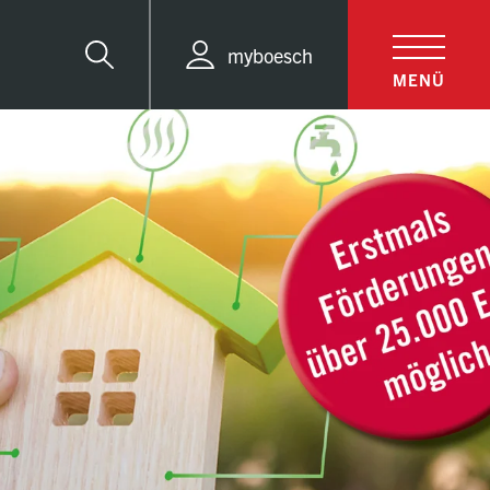
myboesch
Suche
MENÜ