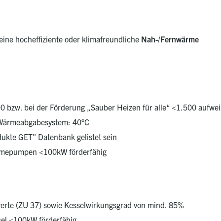
eine hocheffiziente oder klimafreundliche
Nah-/Fernwärme
0 bzw. bei der Förderung „Sauber Heizen für alle“ <1.500 aufwe
 Wärmeabgabesystem: 40°C
kte GET" Datenbank gelistet sein
rmepumpen <100kW förderfähig
erte (ZU 37) sowie Kesselwirkungsgrad von mind. 85%
el <100kW förderfähig.