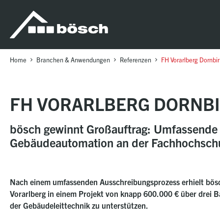
Table Of Content
FH Vorarlberg Dornbirn, VO
Sanierung der gesamten Gebäudeautomation der FH Vorarlberg
Übersicht über das Projekt
Weitere interessante Referenzen
sr.skip-to.main-content
sr.skip-to.table-of-contents
sr.skip-to.main-navigation
Home
Branchen & Anwendungen
Referenzen
FH Vorarlberg Dornbi
FH VORARLBERG DORNBI
bösch gewinnt Großauftrag: Umfassende 
Gebäudeautomation an der Fachhochschu
Nach einem umfassenden Ausschreibungsprozess erhielt bösc
Vorarlberg in einem Projekt von knapp 600.000 € über drei 
der Gebäudeleittechnik zu unterstützen.