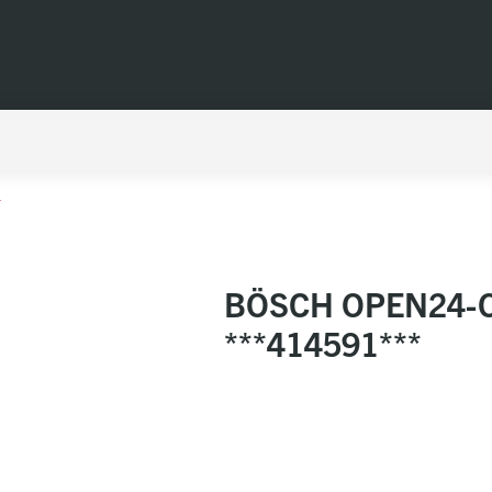
*
BÖSCH OPEN24-O
***414591***