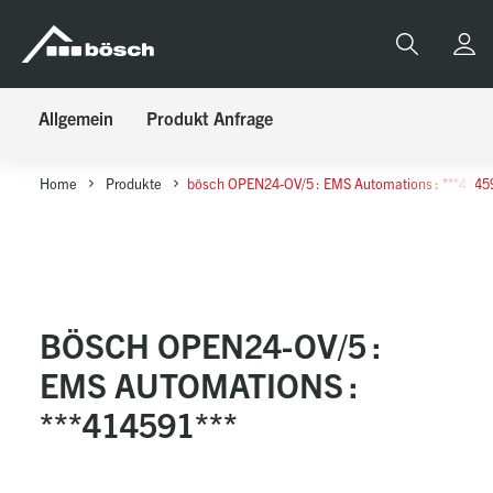
Table Of Content
bösch OPEN24-OV/5 : EMS Automations : ***414591***
Anfrage
sr.skip-to.main-content
sr.skip-to.table-of-contents
sr.skip-to.main-navigation
Suche
Allgemein
Produkt Anfrage
Home
Produkte
bösch OPEN24-OV/5 : EMS Automations : ***4145
BÖSCH OPEN24-OV/5 :
EMS AUTOMATIONS :
***414591***