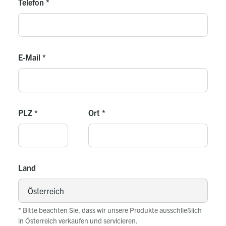
Telefon
*
4 flexible Anschlussschläuche G 5/4" vormontiert
Grundwasserstation
1x Außenfühler
1x Pufferfühler
E-Mail
*
PLZ
*
Ort
*
Land
* Bitte beachten Sie, dass wir unsere Produkte ausschließlich
in Österreich verkaufen und servicieren.