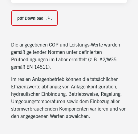
Kostensparend
Kaskadenmanagement für bis zu 3 Wärmepumpen
standardmäßig integriert
pdf Download
Maximale Betriebssicherheit durch sensorische
Überwachung des Kältekreises
Angesteuert werden können bis zu 3 Heizkreise (2x
Die angegebenen COP und Leistungs-Werte wurden
gemischt, 1x ungemischt)
gemäß geltender Normen unter definierten
Prüfbedingungen im Labor ermittelt (z. B. A2/W35
Ansteuerung eines zweiten Wärmeerzeugers
gemäß EN 14511).
möglich
Zirkulationspumpenansteuerung über
Im realen Anlagenbetrieb können die tatsächlichen
Zeitprogramm
Effizienzwerte abhängig von Anlagenkonfiguration,
hydraulischer Einbindung, Betriebsweise, Regelung,
Optimal geeigent für die Einbindung einer PV-
Umgebungstemperaturen sowie dem Einbezug aller
Anlage
stromverbrauchenden Komponenten variieren und von
Automatische Sollwertanhebung über Smart
den angegebenen Werten abweichen.
Grid Funktion
"Power to Heat" Funktion für intelligente
Nutzung des PV Überschusses mittels S0 Signal