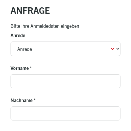
Mittels Inverterregelung wird der Überschüssige
ANFRAGE
PV Strom genutzt und dem Angebot
entsprechend "abgefahren"
Bitte Ihre Anmeldedaten eingeben
Schwimmbadeinbindung
Anrede
Zwei elektrische Heizstäbe und die
Speicherladegruppe
Sensorische Durchflussmessung zur Absicherung
des Mindestheizwasserdurchsatzes
Leistungsgeprüft nach EN14511-2
Vorname
*
Hoher Komfort - Wartungsarm
Geringe Betriebskosten
Lieferumfang
Nachname
*
Wärmepumpe in Kompaktbauweise inkl.
Wärmepumpenmanager mit integrierter
Solepumpe, ADG (24 Liter) und passiver
Kühlstation