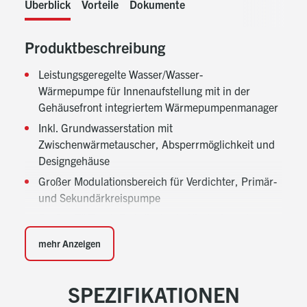
Überblick
Vorteile
Dokumente
Produktbeschreibung
Leistungsgeregelte Wasser/Wasser-
Wärmepumpe für Innenaufstellung mit in der
Gehäusefront integriertem Wärmepumpenmanager
Inkl. Grundwasserstation mit
Zwischenwärmetauscher, Absperrmöglichkeit und
Designgehäuse
Großer Modulationsbereich für Verdichter, Primär-
und Sekundärkreispumpe
Großes 7" Touch Farbdisplay in Klartextanzeige zur
intuitiven, einfachen Bedienung, mit
mehr Anzeigen
selbsterklärenden Icons
Ethernet Schnittstelle für einfache Online
Schaltung, ohne zusätzliche Hardware
SPEZIFIKATIONEN
Webbasierter Online Zugriff für Endkunde und