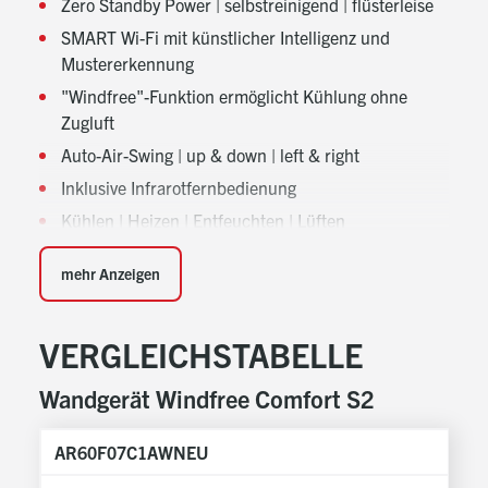
Zero Standby Power | selbstreinigend | flüsterleise
SMART Wi-Fi mit künstlicher Intelligenz und
Mustererkennung
"Windfree"-Funktion ermöglicht Kühlung ohne
Zugluft
Auto-Air-Swing | up & down | left & right
Inklusive Infrarotfernbedienung
Kühlen | Heizen | Entfeuchten | Lüften
Automatischer Betriebsartenwechsel
mehr Anzeigen
Platine mit alphanumerischem Display für exakte
Diagnosen
VERGLEICHSTABELLE
Luftansaug nicht sichtbar | 4 Ventilatorstufen
Optional: Kabel-Fernbedienung mit Echtzeit-,
Wandgerät Windfree Comfort S2
Tages- und Wochentimer und
Raumtemperaturfühler
AR60F07C1AWNEU
AR
Optional: ON/OFF-Kontakt