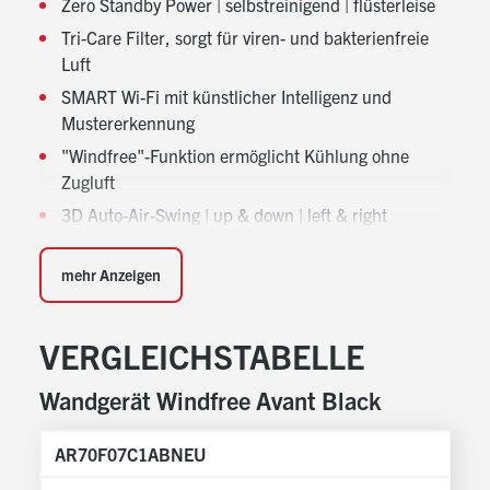
Zero Standby Power | selbstreinigend | flüsterleise
Tri-Care Filter, sorgt für viren- und bakterienfreie
Luft
SMART Wi-Fi mit künstlicher Intelligenz und
Mustererkennung
"Windfree"-Funktion ermöglicht Kühlung ohne
Zugluft
3D Auto-Air-Swing | up & down | left & right
Inklusive Infrarotfernbedienung
mehr Anzeigen
Kühlen | Heizen | Entfeuchten | Lüften
Automatischer Betriebsartenwechsel
VERGLEICHSTABELLE
Platine mit alphanumerischem Display für exakte
Diagnosen
Wandgerät Windfree Avant Black
Luftansaug nicht sichtbar | 4 Ventilatorstufen
Optional: Kabel-Fernbedienung mit Echtzeit-,
AR70F07C1ABNEU
AR
Tages- und Wochentimer und