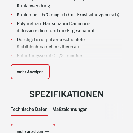
Kühlanwendung
Kühlen bis - 5°C möglich (mit Frostschutzgemisch)
Polyurethan-Hartschaum Dämmung,
diffussionsdicht und direkt geschäumt
Durchgehend pulverbeschichteter
Stahlblechmantel in silbergrau
Entlüftungsventil G 1/2" montiert
Für Wandaufhängung oder optional mit Stellfüße
(Lieferumfang) zur Bodenaufstellung
mehr Anzeigen
Ideal als Rücklauf-Puffer für
modulierende Wärmepumpen:
SPEZIFIKATIONEN
Optimale Modulation und Laufzeit
Ausreichend Abtauenergie für effiziente
Technische Daten
Maßzeichnungen
Abtauung ohne Elektro-Direktanteil
Ausreichend Wärme/Kälteabnahme ohne
Ein/Aus-Takten
mehr anzeigen