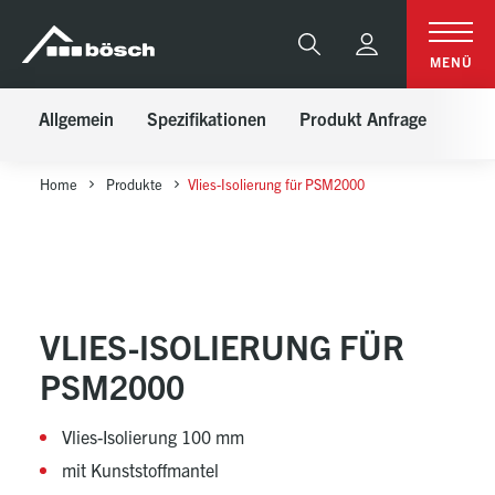
Table Of Content
Vlies-Isolierung für PSM2000
Spezifikationen
Anfrage
sr.skip-to.main-content
sr.skip-to.table-of-contents
sr.skip-to.main-navigation
FUNDGRUBE
Suche
MENÜ
Allgemein
Spezifikationen
Produkt Anfrage
Home
Produkte
Vlies-Isolierung für PSM2000
VLIES-ISOLIERUNG FÜR
PSM2000
Vlies-Isolierung 100 mm
mit Kunststoffmantel