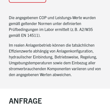
manuelle thermische Desinfektion möglich
Photovoltaik-Funktion bzw. SmartGrid-Ready mit
Auswahl zwischen
Die angegebenen COP und Leistungs-Werte wurden
nur Wärmepumpe oder Wärmepumpe +
gemäß geltender Normen unter definierten
Zusatzheizung
Prüfbedingungen im Labor ermittelt (z. B. A2/W35
Handwerkerfreundliche Einbringung in den
gemäß EN 14511).
Aufstellraum – Das leichte Gerät kann liegend
Im realen Anlagenbetrieb können die tatsächlichen
(Front nach oben!) und mit Tragegriffen bequem zu
Effizienzwerte abhängig von Anlagenkonfiguration,
zweit eingebracht werden.
hydraulischer Einbindung, Betriebsweise, Regelung,
Inklusive werksseitig montiertem Siphon für das
Umgebungstemperaturen sowie dem Einbezug aller
Kondensat
stromverbrauchenden Komponenten variieren und von
den angegebenen Werten abweichen.
Achtung:
Die maximale Speichertemperatur darf 65 °C nicht
überschreiten. Bei Ladung mit Feststoff-
ANFRAGE
und Solaranlage bauseits sicherstellen, dass keine
höheren Temperaturen erreicht werden können. Die