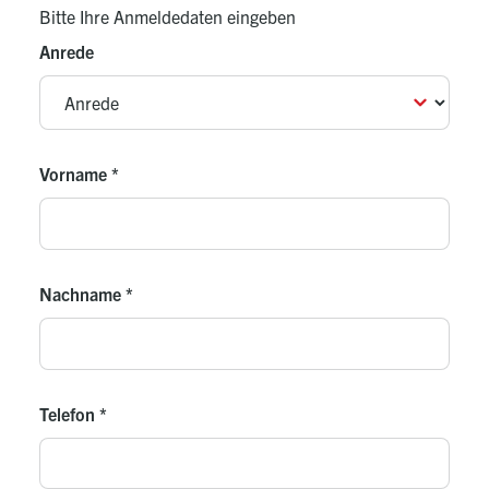
maximal zulässige Heizungsvorlauftemperatur beträgt
Bitte Ihre Anmeldedaten eingeben
85 °C
Anrede
Vorname
*
Nachname
*
Telefon
*