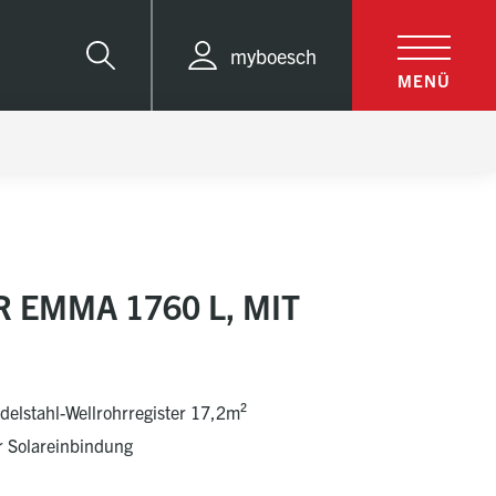
myboesch
Suche
MENÜ
 EMMA 1760 L, MIT
elstahl-Wellrohrregister 17,2m²
ür Solareinbindung