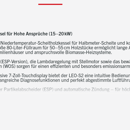
sel für Hohe Ansprüche (15–20 kW)
r Niedertemperatur‑Scheitholzkessel für Halbmeter‑Scheite und k
e 80‑Liter‑Füllraum für 50–55 cm Holzstücke ermöglicht lange 
milienhäuser und anspruchsvolle Biomasse-Heizsysteme.
 (ESP‑Version), die Lambdaregelung mit Stellmotor sowie das bew
(WOS) sorgen für einen effizienten und besonders emissionsarm
ive 7‑Zoll‑Touchdisplay bietet der LEO‑S2 eine intuitive Bedienu
greiche Diagnosefunktionen und perfekt abgestimmte Luftführ
cher Partikelabscheider (ESP) und automatische Zündung – für hö
Rauchrohranschluss für einfache Installation
bmeter‑Scheite (bis 56 cm) führt zu langen Nachlegeintervallen
Touchdisplay oder Connect‑APP – jederzeit & überall