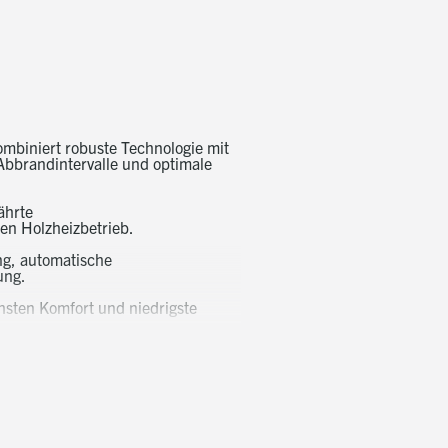
ombiniert robuste Technologie mit
Abbrandintervalle und optimale
ährte
en Holzheizbetrieb.
ng, automatische
ung.
chsten Komfort und niedrigste