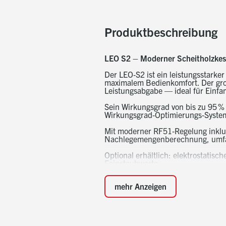
Produktbeschreibung
LEO S2 – Moderner Scheitholzkes
Der LEO‑S2 ist ein leistungsstarke
maximalem Bedienkomfort. Der groß
Leistungsabgabe — ideal für Einfa
Sein Wirkungsgrad von bis zu 95 %
Wirkungsgrad‑Optimierungs‑System 
Mit moderner RF51‑Regelung inklus
Nachlegemengenberechnung, umfan
Optional erhältlich: elektrostatis
Feinstaubwerte
mehr Anzeigen
Alle Vorteile auf einen Blick:
Kompakte Bauweise & drehbarer 
Große Füllraumgeometrie für Hal
Komfortable Bedienung über 7" 