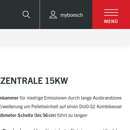
myboesch
Suche
MENÜ
ZZENTRALE 15KW
nnkammer
für niedrige Emissionen durch lange Ausbrandzone
Erweiterung um Pelletseinheit auf einen DUO-S2 Kombikessel
lbmeter‑Scheite (bis 56 cm)
führt zu langen