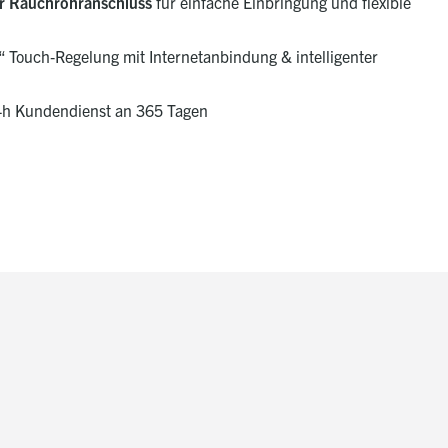
r Rauchrohranschluss
für einfache Einbringung und flexible
 Touch‑Regelung mit Internetanbindung & intelligenter
4h Kundendienst an 365 Tagen