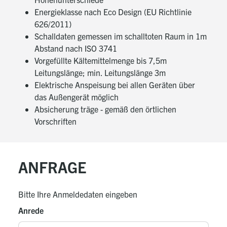
Energieklasse nach Eco Design (EU Richtlinie
Außengerät
626/2011)
Schalldaten gemessen im schalltoten Raum in 1m
Wetterfestes Stahlblechgehäuse auf
Abstand nach ISO 3741
verwindungsfreiem Grundrahmen
Vorgefüllte Kältemittelmenge bis 7,5m
Verflüssiger aus CU-Rohr mit aufgepressten
Leitungslänge; min. Leitungslänge 3m
Aluminiumlamellen
Elektrische Anspeisung bei allen Geräten über
8-Pol Rollkolbenverdichter für besonders leisen und
das Außengerät möglich
energiesparenden Betrieb
Absicherung träge - gemäß den örtlichen
Schwingungsgedämpft
Vorschriften
Mit integriertem Wicklungsschutz
Laufruhiger Axialventilator, direkt angetrieben,
elektronisch ausgewuchtet
ANFRAGE
Kältesystem werkseitig mit Kältemittel R32
vorgefüllt
Bitte Ihre Anmeldedaten eingeben
Anrede