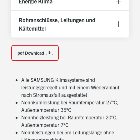
Energie Klima
individuell einstellbar
Reinigungsfähiger Full HD-Filter, leicht nach oben
Rohranschlüsse, Leitungen und
herausnehmbar
Kältemittel
Ventilator vierstufig schaltbar für besonders
geräuscharmen Betrieb
Direkt angetriebener Motor mit Wicklungsschutz
pdf Download
Verdampfer aus CU-Rohr mit aufgepressten
Aluminiumlamellen
Elektronische Regelung mit
Alle SAMSUNG Klimasysteme sind
mikroprozessorgesteuertem Betriebsablauf für
leistungsgeregelt und mit einem Wiederanlauf
optimalen Klimakomfort
nach Stromausfall ausgestattet
Schaltkontrolle über Infrarot-Fernbedienung
Nennkühlleistung bei Raumtemperatur 27°C,
(Abstand bis 10 m) mit leicht verständlichem LCD-
Außentemperatur 35°C
Display oder optionaler Kabelfernbedienung mit
Nennheizleistung bei Raumtemperatur 20°C,
Echtzeit-, Tages- und Wochentimer und
Außentemperatur 7°C
Raumtemperaturfühler
Nennleistungen bei 5m Leitungslänge ohne
Höhenunterschiede