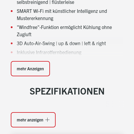
selbstreinigend | flüsterleise
SMART Wi-Fi mit künstlicher Intelligenz und
Mustererkennung
"Windfree"-Funktion ermöglicht Kühlung ohne
Zugluft
3D Auto-Air-Swing | up & down | left & right
Inklusive Infrarotfernbedienung
Kühlen | Heizen | Entfeuchten | Lüften
mehr Anzeigen
Automatischer Betriebsartenwechsel
Platine mit alphanumerischem Display für exakte
Diagnosen
SPEZIFIKATIONEN
Luftansaug nicht sichtbar | 4 Ventilatorstufen
Optional: Kabel-Fernbedienung mit Echtzeit-,
Tages- und Wochentimer und
Raumtemperaturfühler
mehr anzeigen
Optional: Störmelde- und ON|OFF Kontakt