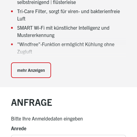
selbstreinigend | flüsterleise
Tri-Care Filter, sorgt für viren- und bakterienfreie
Luft
SMART Wi-Fi mit künstlicher Intelligenz und
Mustererkennung
"Windfree"-Funktion ermöglicht Kühlung ohne
Zugluft
3D Auto-Air-Swing | up & down | left & right
Inklusive Infrarotfernbedienung
mehr Anzeigen
Kühlen | Heizen | Entfeuchten | Lüften
Automatischer Betriebsartenwechsel
Platine mit alphanumerischem Display für exakte
ANFRAGE
Diagnosen
Luftansaug nicht sichtbar | 4 Ventilatorstufen
Bitte Ihre Anmeldedaten eingeben
Optional: Kabel-Fernbedienung mit Echtzeit-,
Anrede
Tages- und Wochentimer und