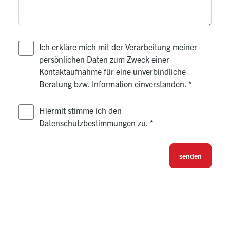
Echtzeit-, Tages- und Wochentimer und
Raumtemperaturfühler
Ich erkläre mich mit der Verarbeitung meiner
persönlichen Daten zum Zweck einer
Außengerät
Kontaktaufnahme für eine unverbindliche
Wetterfestes Stahlblechgehäuse auf
Beratung bzw. Information einverstanden.
*
verwindungsfreiem Grundrahmen
Verflüssiger aus CU-Rohr mit aufgepressten
Hiermit stimme ich den
Aluminiumlamellen
Datenschutzbestimmungen zu.
*
8-Pol Rollkolbenverdichter für besonders leisen und
energiesparenden Betrieb
senden
Schwingungsgedämpft
Mit integriertem Wicklungsschutz
Laufruhiger Axialventilator, direkt angetrieben,
elektronisch ausgewuchtet
Kältesystem werkseitig mit Kältemittel R32