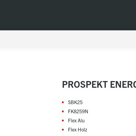
PROSPEKT ENER
SBK25
FK8259N
Flex Alu
Flex Holz