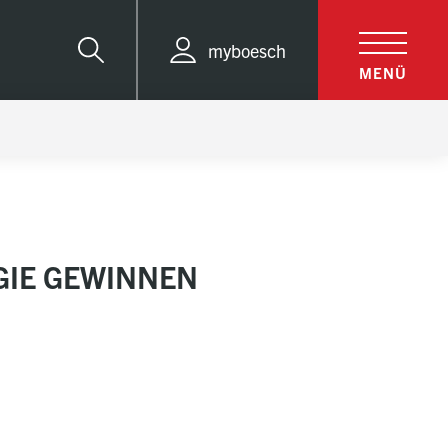
myboesch
Suche
MENÜ
GIE GEWINNEN