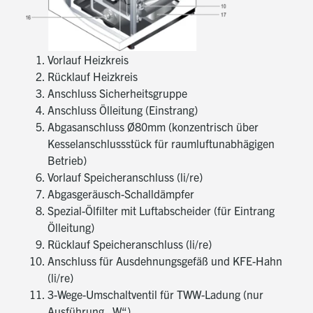
Mit Betriebsstundenzähler und Öl-
Verbrauchsrechner
Mit Überwachung und Anzeige
Vorlauf Heizkreis
sämtlicher Anlagenwerte (Temperatur VL, RL,
Rücklauf Heizkreis
Abgas, Durchfluss, Druck)
Anschluss Sicherheitsgruppe
Mit Umschaltventil zur Trinkwassererwärmung (je
Anschluss Ölleitung (Einstrang)
nach Variante eingebaut)
Abgasanschluss Ø80mm (konzentrisch über
Kesselanschlussstück für raumluftunabhägigen
Mit innovativer Sensorik für hohe Betriebssicherheit
Betrieb)
und beste Energieausnutzung
Vorlauf Speicheranschluss (li/re)
Bereitschaftsaufwand aller
Abgasgeräusch-Schalldämpfer
elektrischen Komponenten: 4 W (Standby)
Spezial-Ölfilter mit Luftabscheider (für Eintrang
Mit integrierter Geräuschdämpferkombination für
Ölleitung)
Abgas und Ansaugluft für geringe
Rücklauf Speicheranschluss (li/re)
Betriebsgeräusche
Anschluss für Ausdehnungsgefäß und KFE-Hahn
Kondensatwanne mit integriertem Siphon
(li/re)
3-Wege-Umschaltventil für TWW-Ladung (nur
Mit kesselinternem Ölversorgungssystem zum
Ausführung „W“)
Anschluss an Einstrangversorgung bestehend aus