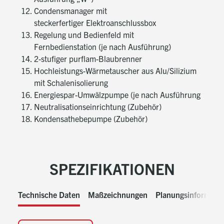
Condensmanager mit
Flexiblen Ölleitungen
steckerfertiger Elektroanschlussbox
Spezial-Ölfilterkombination mit
Regelung und Bedienfeld mit
gekapseltem Luftabscheidesystem
Fernbedienstation (je nach Ausführung)
Zur Vermeidung von Geruchsbeeinträchtigungen
2-stufiger purflam-Blaubrenner
Der Kessel ist auf Funktion und Dichtheit geprüft
Hochleistungs-Wärmetauscher aus Alu/Silizium
mit Schalenisolierung
Energiespar-Umwälzpumpe (je nach Ausführung
®
purflam
-Ölbrenner von Weishaupt
Neutralisationseinrichtung (Zubehör)
Kondensathebepumpe (Zubehör)
Mit zweistufigem, werkseitig
voreingestelltem Blaubrenner purflam®
zur emissionsarmen Verbrennung von Heizöl Extra-
leicht
SPEZIFIKATIONEN
Düsenvorwärmung
Mit automatischer Luftabschlussklappe
Technische Daten
Maßzeichnungen
Planungsinformati
Für die bedarfsgerechte Anpassung der
Kesselleistung an jahreszeitlich