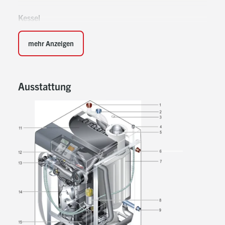
Kessel
Mit Aluminium-Silizium-Wärmetauscher
mehr Anzeigen
Hohe Beständigkeit
Spezielle Konturen für
hocheffiziente Wärmeübertragung
Ausstattung
Minimierung von
Wärmebereitschaftsverlusten des
Wärmetauschers durch Wärmedämmung
(temparaturbeständiger EPP-Hartschaum)
Ohne Mindest-Umlaufwassermenge
Integrierte, drehzahlgeregelte Umwälzpumpe mit
Permanentmagnetmotor (entspricht
Energieeffizienzklasse A – je nach Variante
eingebaut)
Mit Diagnosesystem für einfache
Inbetriebnahme und Wartung