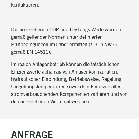
Regelungskonzept bis zu 3 Heizkreise (2x gemischt,
kontaktieren.
1x ungemischt) mit ggf. erforderlichem Zubehör
Dynamisches Kühlen mit GALILEO-Fancoils anstatt
einer zuästzlichen Klimaanlage
Die angegebenen COP und Leistungs-Werte wurden
Estrich-Ausheizung per Standard- oder
gemäß geltender Normen unter definierten
Individualprogramm
Prüfbedingungen im Labor ermittelt (z. B. A2/W35
gemäß EN 14511).
Zirkulationspumpenansteuerung über
Zeitprogramm
Im realen Anlagenbetrieb können die tatsächlichen
Inbetriebnahme-Assistent für einfache und schnelle
Effizienzwerte abhängig von Anlagenkonfiguration,
IB
hydraulischer Einbindung, Betriebsweise, Regelung,
Online-Aufschaltung für komfortable und
Umgebungstemperaturen sowie dem Einbezug aller
einfache Bedienung per App oder Webbrowser
stromverbrauchenden Komponenten variieren und von
den angegebenen Werten abweichen.
ANFRAGE