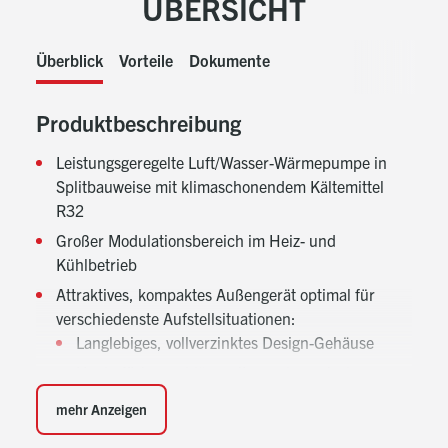
ÜBERSICHT
Überblick
Vorteile
Dokumente
Produktbeschreibung
Leistungsgeregelte Luft/Wasser-Wärmepumpe in
Splitbauweise mit klimaschonendem Kältemittel
R32
Großer Modulationsbereich im Heiz- und
Kühlbetrieb
Attraktives, kompaktes Außengerät optimal für
verschiedenste Aufstellsituationen:
Langlebiges, vollverzinktes Design-Gehäuse
Hocheffizienzgebläse mit aerodynamisch
optimierter 4-Flügeltechnik
mehr Anzeigen
Ruhemodus für besonders leisen Betrieb bei