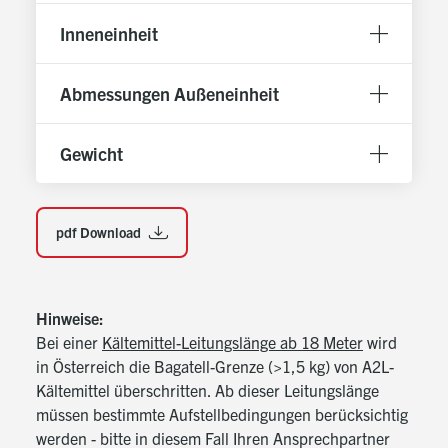
Warmwasser (2x 3,5 kW)
Inneneinheit
+ Sicherheitsset, Entlüftungssystem
und Schlammabscheidesystem
Abmessungen Außeneinheit
+ Dichtschließendes Umschaltventil für Heizen /
Warmwasser
+ Hocheffiziente Umwälzpumpe für Heizen,
Gewicht
Kühlen und Warmwasser
+ Intuitives Bediengerät mit Farbdisplay in
Klartextanzeige
pdf Download
+ Komplette Ausstattung für Kühlung
Präziser Volumenstromsensor zur
Wärmemengenzählung
Hinweise:
Flexible Erweiterungsmöglichkeiten für bivalent
Bei einer
Kältemittel-Leitungslänge ab 18 Meter
wird
oder bivalent regenerative Betriebsweise
in Österreich die Bagatell-Grenze (>1,5 kg) von A2L-
Einbindung einer PV-Anlage über Smart Grid
Kältemittel überschritten. Ab dieser Leitungslänge
Funktion (automatische Sollwertanhebung)
müssen bestimmte Aufstellbedingungen berücksichtig
Angesteuert werden können dank modularem
werden - bitte in diesem Fall Ihren Ansprechpartner