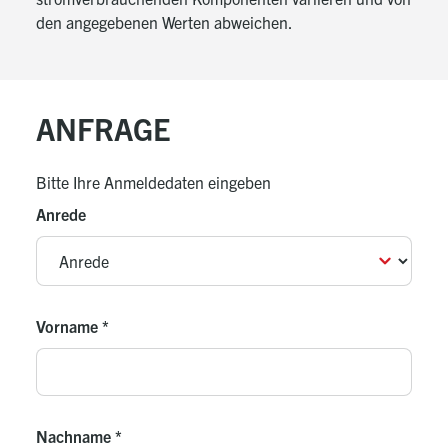
Wärmeleistung
den angegebenen Werten abweichen.
Hinweis
:
Innerhalb des Wärmepumpengehäuses ist ein
Sicherheitsventil (Öffnungsdruck
2,5 bar) eingebaut. Die Sicherheitsventile in der
ANFRAGE
Heizungsanlage
müssen einen Öffnungsdruck von 3,0 bar haben.
Bitte Ihre Anmeldedaten eingeben
Anrede
Vorname
*
Nachname
*