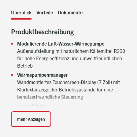
Überblick
Vorteile
Dokumente
Produktbeschreibung
Modulierende Luft-Wasser-Wärmepumpe
Außenaufstellung mit natürlichem Kältemittel R290
für hohe Energieeffizienz und umweltfreundlichen
Betrieb
Wärmepumpenmanager
Wandmontiertes Touchscreen-Display (7 Zoll) mit
Klartextanzeige der Betriebszustände für eine
benutzerfreundliche Steuerung
Leiser Betrieb
Durch modulierende Komponenten und
mehr Anzeigen
Eulenflügelventilatortechnik für nahezu lautlosen
Betrieb