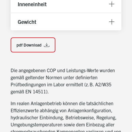
Inneneinheit
Steuerung von bis zu 2 Heizkreisen
Erweiterbar für flexibles Heizsystem
Zweiter Wärmeerzeuger einbindbar
Gewicht
Erweiterungsmöglichkeiten für optimierte
Heizlösungen
Zirkulationspumpensteuerung
pdf Download
Programmierbar über Zeitsteuerung für flexible
Anwendung
Nutzung von überschüssigem PV-Strom
Die angegebenen COP und Leistungs-Werte wurden
Unterstützung von SG-Ready-, S0- und Modbus-
gemäß geltender Normen unter definierten
Schnittstellen für nachhaltige Energieverwertung
Prüfbedingungen im Labor ermittelt (z. B. A2/W35
Schwimmbadeinbindung
gemäß EN 14511).
Optional für effiziente Nutzung in Verbindung mit
Im realen Anlagenbetrieb können die tatsächlichen
Poolheizung.
Effizienzwerte abhängig von Anlagenkonfiguration,
Ansteuerung von elektrischen Heizstäben und
hydraulischer Einbindung, Betriebsweise, Regelung,
Speicherladegruppe
Umgebungstemperaturen sowie dem Einbezug aller
Für zusätzliche Heizoptionen und hohe
stromverbrauchenden Komponenten variieren und von