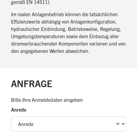
Für zusätzliche Heizoptionen und hohe
gemäß EN 14511).
Wärmeleistung
Im realen Anlagenbetrieb können die tatsächlichen
Hinweis
:
Effizienzwerte abhängig von Anlagenkonfiguration,
Innerhalb des Wärmepumpengehäuses ist ein
hydraulischer Einbindung, Betriebsweise, Regelung,
Sicherheitsventil (Öffnungsdruck
Umgebungstemperaturen sowie dem Einbezug aller
2,5 bar) eingebaut. Die Sicherheitsventile in der
stromverbrauchenden Komponenten variieren und von
Heizungsanlage
den angegebenen Werten abweichen.
müssen einen Öffnungsdruck von 3,0 bar haben.
ANFRAGE
Bitte Ihre Anmeldedaten eingeben
Anrede