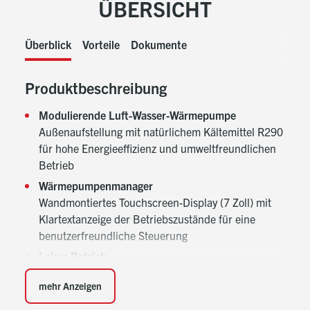
ÜBERSICHT
Überblick
Vorteile
Dokumente
Produktbeschreibung
Modulierende Luft-Wasser-Wärmepumpe
Außenaufstellung mit natürlichem Kältemittel R290
für hohe Energieeffizienz und umweltfreundlichen
Betrieb
Wärmepumpenmanager
Wandmontiertes Touchscreen-Display (7 Zoll) mit
Klartextanzeige der Betriebszustände für eine
benutzerfreundliche Steuerung
Leiser Betrieb
Durch modulierende Komponenten und
mehr Anzeigen
Eulenflügelventilatortechnik für nahezu lautlosen
Betrieb