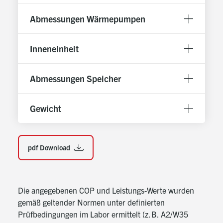
maximale Zuverlässigkeit
Abmessungen Wärmepumpen
Steuerung von bis zu 2 Heizkreisen
Erweiterbar für flexibles Heizsystem
Zweiter Wärmeerzeuger einbindbar
Inneneinheit
Erweiterungsmöglichkeiten für optimierte
Heizlösungen
Abmessungen Speicher
Zirkulationspumpensteuerung
Programmierbar über Zeitsteuerung für flexible
Gewicht
Anwendung
Nutzung von überschüssigem PV-Strom
Unterstützung von SG-Ready-, S0- und Modbus-
Schnittstellen für nachhaltige Energieverwertung
pdf Download
Schwimmbadeinbindung
Optional für effiziente Nutzung in Verbindung mit
Poolheizung.
Die angegebenen COP und Leistungs-Werte wurden
Ansteuerung von elektrischen Heizstäben und
gemäß geltender Normen unter definierten
Speicherladegruppe
Prüfbedingungen im Labor ermittelt (z. B. A2/W35