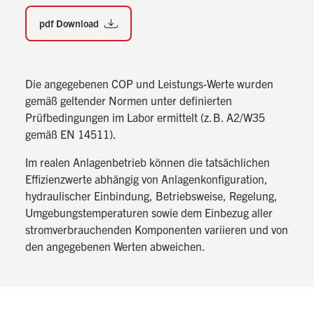
Betriebsmodus und Fern Ein-Aus
pdf Download
Ansteuerung eines zweiten Wärmeerzeugers
möglich
Optimal geeignet für die Einbindung einer PV-
Die angegebenen COP und Leistungs-Werte wurden
Anlage
gemäß geltender Normen unter definierten
Automatische Sollwertanhebung über Smart Grid
Prüfbedingungen im Labor ermittelt (z. B. A2/W35
Funktion
gemäß EN 14511).
Sensorische Durchflussmessung zur Absicherung
Im realen Anlagenbetrieb können die tatsächlichen
des Mindestheizwasserdurchsatzes
Effizienzwerte abhängig von Anlagenkonfiguration,
Eine beheizte Kondensatwanne und Schaltkasten
hydraulischer Einbindung, Betriebsweise, Regelung,
sind Serienausstattung
Umgebungstemperaturen sowie dem Einbezug aller
Hohe Installations- und Wartungsfreundlichkeit
stromverbrauchenden Komponenten variieren und von
den angegebenen Werten abweichen.
Geringe Betriebskosten
Leichte Handhabung durch integrierte
Transportlösung
Hinweis: