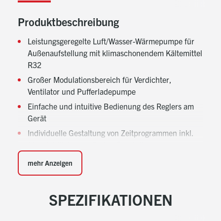
Produktbeschreibung
Leistungsgeregelte Luft/Wasser-Wärmepumpe für
Außenaufstellung mit klimaschonendem Kältemittel
R32
Großer Modulationsbereich für Verdichter,
Ventilator und Pufferladepumpe
Einfache und intuitive Bedienung des Reglers am
Gerät
Individuelle Gestaltung von Zeitprogrammen inkl.
übersichtlicher grafischer Darstellung
Integrierte Phasenüberwachung und
mehr Anzeigen
Hauptschalter im Gerät verbaut
Werksseitige ModBus (RS485) Schnittstelle für
SPEZIFIKATIONEN
einfache Aufschaltung, ohne zusätzliche Hardware
Kompatibel mit Bösch
WPM-RC20