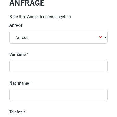
ANFRAGE
Entlüfter muss zwingend außen installiert werden (im
Lieferumfang enthalten)
Bitte Ihre Anmeldedaten eingeben
Lieferumfang
Anrede
Wärmepumpe zur Außenaufstellung
Hauptschalter montiert und vorverdrahtet
Beheizte Auffangwanne montiert und vorverdrahtet
Vorname
Schmutzfilter
*
Schwingungsdämpfer
Nachname
*
Telefon
*