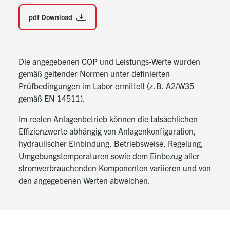
möglich
Optimal geeignet für die Einbindung einer PV-
pdf Download
Anlage
Automatische Sollwertanhebung über Smart
Grid Funktion
Die angegebenen COP und Leistungs-Werte wurden
Sensorische Durchflussmessung zur Absicherung
gemäß geltender Normen unter definierten
des Mindestheizwasserdurchsatzes
Prüfbedingungen im Labor ermittelt (z. B. A2/W35
Eine beheizte Kondensatwanne und Schaltkasten
gemäß EN 14511).
sind Serienausstattung
Im realen Anlagenbetrieb können die tatsächlichen
Hohe Installations- und Wartungsfreundlichkeit
Effizienzwerte abhängig von Anlagenkonfiguration,
Geringe Betriebskosten
hydraulischer Einbindung, Betriebsweise, Regelung,
Umgebungstemperaturen sowie dem Einbezug aller
Leichte Handhabung durch integrierte
stromverbrauchenden Komponenten variieren und von
Transportlösung
den angegebenen Werten abweichen.
Hinweis:
Innerhalb des Wärmepumpengehäuses ist ein
Sicherheitsventil (Öffnungsdruck 6,0 bar) eingebaut.