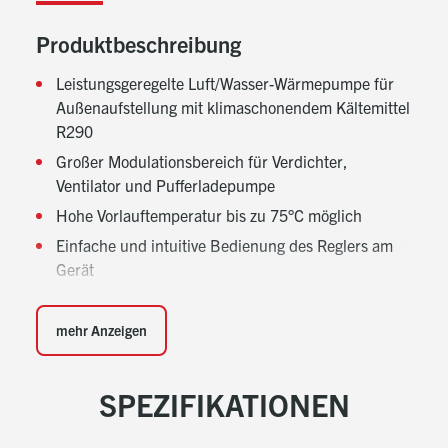
Produktbeschreibung
Leistungsgeregelte Luft/Wasser-Wärmepumpe für
Außenaufstellung mit klimaschonendem Kältemittel
R290
Großer Modulationsbereich für Verdichter,
Ventilator und Pufferladepumpe
Hohe Vorlauftemperatur bis zu 75°C möglich
Einfache und intuitive Bedienung des Reglers am
Gerät
Individuelle Gestaltung von Zeitprogrammen inkl.
übersichtlicher grafischer Darstellung
mehr Anzeigen
Integrierte Phasenüberwachung und
Hauptschalter im Gerät verbaut
SPEZIFIKATIONEN
Werksseitige ModBus (RS485) Schnittstelle für
einfache Aufschaltung, ohne zusätzliche Hardware