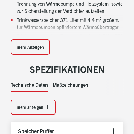
Trennung von Wärmepumpe und Heizsystem, sowie
zur Sicherstellung der Verdichterlaufzeiten
Trinkwasserspeicher 371 Liter mit 4,4 m² großem,
für Wärmepumpen optimiertem Wärmeübertrager
Trinkwasserberührte Teile emailliert nach DIN 4753
Möglichkeit zum Einbau von E-Heizungen, im Puffer
mehr Anzeigen
und im TWW-Speicher
Eine Magnesiumanode bietet zustäzlichen
SPEZIFIKATIONEN
Korrosionsschutz
Wärmedämmung 50 mm PU-Hartschaum, fix
geschäumt, mit 5 mm Softmantel
Technische Daten
Maßzeichnungen
mehr anzeigen
Speicher Puffer