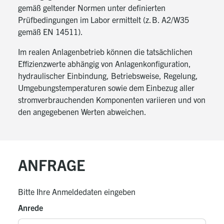
gemäß geltender Normen unter definierten
und Heizungskreis integriert
Prüfbedingungen im Labor ermittelt (z. B. A2/W35
Schmutzfänger für Solekreis und Außenfühler im
gemäß EN 14511).
Lieferumfang
Im realen Anlagenbetrieb können die tatsächlichen
Effizienzwerte abhängig von Anlagenkonfiguration,
hydraulischer Einbindung, Betriebsweise, Regelung,
Umgebungstemperaturen sowie dem Einbezug aller
stromverbrauchenden Komponenten variieren und von
den angegebenen Werten abweichen.
ANFRAGE
Bitte Ihre Anmeldedaten eingeben
Anrede