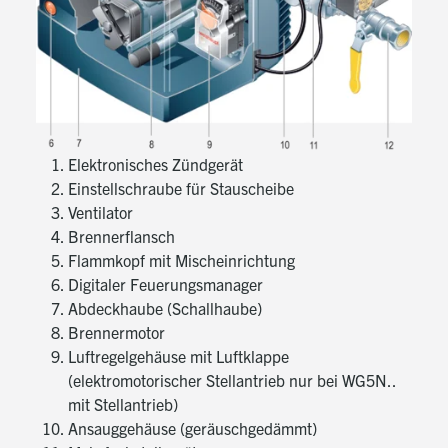
Achtung:
Für die richtige Auswahl von Brennergröße, Kopflänge
bzw. Zwischenplatte die kesselspezifischen
Anforderungen beachten
Elektronisches Zündgerät
Einstellschraube für Stauscheibe
Ventilator
Steuerung
Brennerflansch
Eingebauter digitaler Feuerungsmanager für die
Flammkopf mit Mischeinrichtung
vollautomatische Steuerung der Programmfolge
Digitaler Feuerungsmanager
Sicherheitsüberwachung mit Ionisationselektrode
und Luftdruckwächter
Abdeckhaube (Schallhaube)
Mit Störstellungsanzeige
Brennermotor
Luftregelgehäuse mit Luftklappe
(elektromotorischer Stellantrieb nur bei WG5N..
mit Stellantrieb)
Ansauggehäuse (geräuschgedämmt)